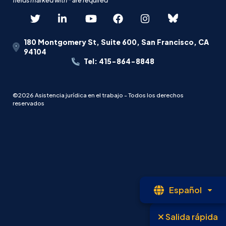
180 Montgomery St, Suite 600, San Francisco, CA
94104
Tel: 415-864-8848
©2026 Asistencia jurídica en el trabajo - Todos los derechos
reservados
Le
Español
abi
Salida rápida