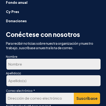
Fondo anual
Cy Pres
Donaciones
Conéctese con nosotros
Para recibir noticias sobre nuestra organización y nuestro
trabajo, suscríbase a nuestra lista de correo.
Nombre
En
Apellido(s)
primer
lugar
Última
*
Correo electrónico