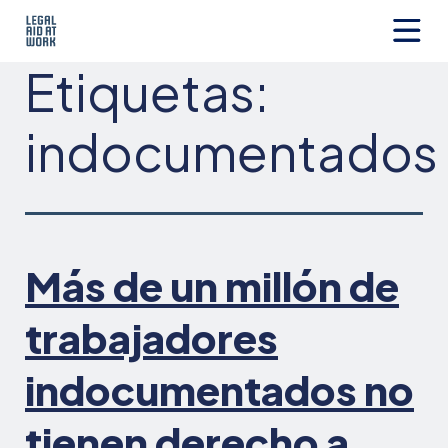
Ir
al
contenido
Legal
Etiquetas:
Aid
at
Work
indocumentados
Más de un millón de
trabajadores
indocumentados no
tienen derecho a