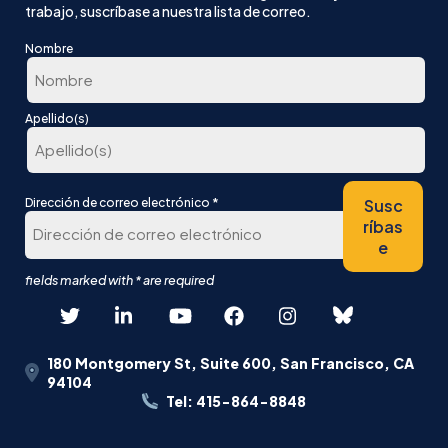
trabajo, suscríbase a nuestra lista de correo.
Nombre
En
Apellido(s)
primer
lugar
Última
*
Susc
Dirección de correo electrónico
ríbas
e
180 Montgomery St, Suite 600, San Francisco, CA
94104
Tel: 415-864-8848