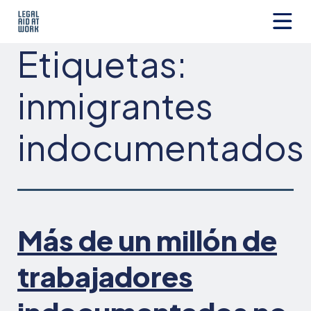
Ir
al
contenido
Legal
Etiquetas:
Aid
at
Work
inmigrantes
indocumentados
Más de un millón de
trabajadores