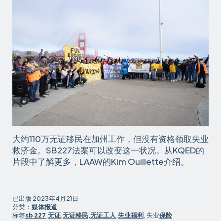
大约110万无证移民在加州工作，但没有资格领取失业
救济金。SB227法案可以改变这一状况。从KQED的
片段中了解更多，LAAW的Kim Ouillette介绍。
已出版
2023年4月21日
分类：
媒体报道
标签
sb 227
,
无证
,
无证移民
,
无证工人
,
失业福利
, 失业
保险