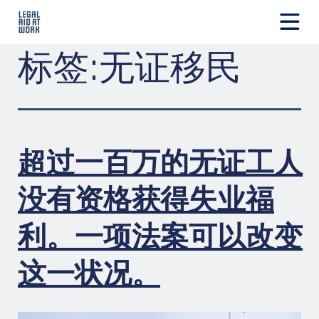
跳
转
至
Legal
标签:
无证移民
内
Aid
容
at
Work
超过一百万的无证工人
没有资格获得失业福
利。一项法案可以改变
这一状况。