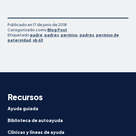
Publicado en
17 de junio de 2018
Categorizado como
Blog Post
Etiquetado
padre
,
padres
,
permiso
,
padres
,
permiso de
paternidad
,
sb 63
Recursos
Ayuda guiada
Biblioteca de autoayuda
Clínicas y líneas de ayuda