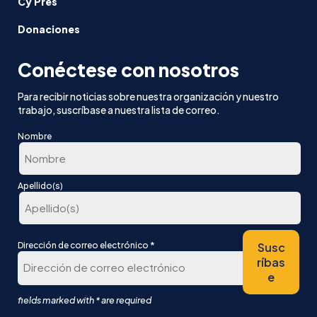
Cy Pres
Donaciones
Conéctese con nosotros
Para recibir noticias sobre nuestra organización y nuestro
trabajo, suscríbase a nuestra lista de correo.
Nombre
En
Apellido(s)
primer
lugar
Última
*
Susc
Dirección de correo electrónico
ríbas
e