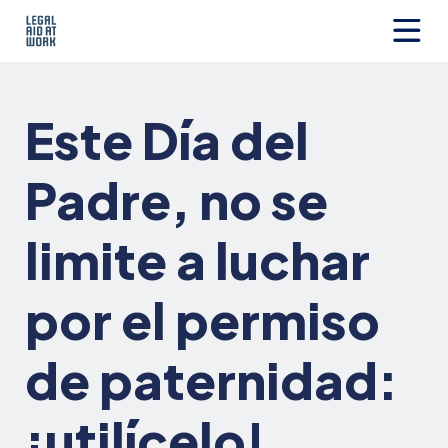
Ir
al
contenido
Legal
Aid
at
Este Día del
Work
Padre, no se
limite a luchar
por el permiso
de paternidad:
¡utilícelo!