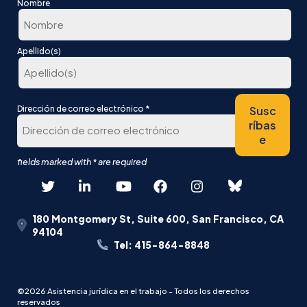
Nombre
En
Apellido(s)
primer
lugar
Última
*
Susc
Dirección de correo electrónico
ríbas
e
180 Montgomery St, Suite 600, San Francisco, CA
94104
Tel: 415-864-8848
©2026 Asistencia jurídica en el trabajo - Todos los derechos
reservados