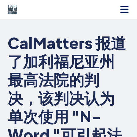
跳
转
至
Legal
内
Aid
容
at
CalMatters 报道
Work
了加利福尼亚州
最高法院的判
决，该判决认为
单次使用 "N-
Word "可引起法