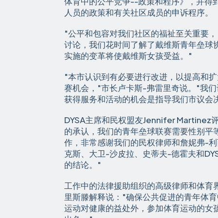
体育中的公平竞争--政策和程序》，并得
人员的政策和有关社区成员的申诉程序。
"公平和包容对我们社区的福祉至关重要，"市议员
讨论，我们花时间了解了戴维斯青年垒球
实施的变革将使戴维斯女孩受益。"
"本市认识到有必要进行改进，以提高和
赛机会，"市长卢卡斯-弗雷里奇说。"我
获得服务和活动的机会是指导我们市议会
DYSA主席和民权盟友Jennifer Mart
的承认，我们的青年垒球联赛需要性别平等
作，非常感谢我们的民权律师和詹妮弗-利
克斯、大卫-沙皮拉、史蒂夫-德霍夫和D
的结论。"
工作中的法律援助组织的高级律师和体育
里斯滕解释说："确保公共促进的青年体
运动对健康的益处外，参加体育运动的女