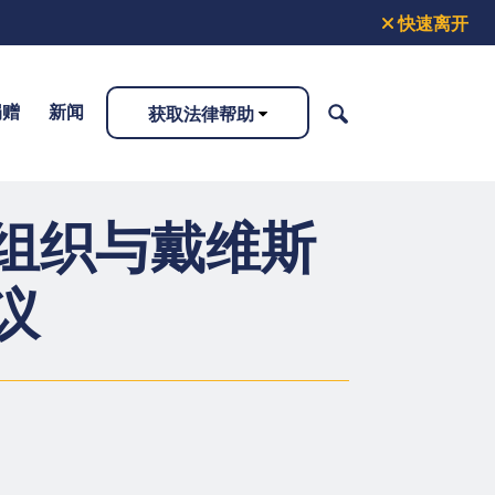
快速离开
捐赠
新闻
获取法律帮助
搜
索
组织与戴维斯
议