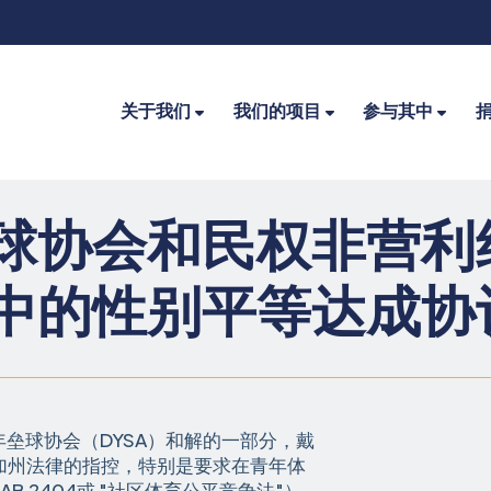
关于我们
我们的项目
参与其中
球协会和民权非营利
中的性别平等达成协
年垒球协会（DYSA）和解的一部分，戴
守加州法律的指控，特别是要求在青年体
B 2404或 "社区体育公平竞争法"）。