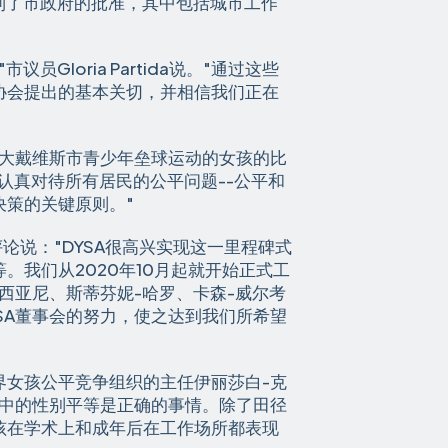
到了市政府的批准，其中包括城市工作
Gloria Partida说。"通过这些
协会提出的基本关切，并相信我们正在
扩大戴维斯市青少年垒球运动的女孩的比
们认真对待所有居民的公平问题--公平和
决策的关键原则。"
inez评论说："DYSA很高兴实现这一里程碑式
。我们从2020年10月起就开始正式工
西亚尼、斯蒂芬妮-哈罗、卡森-威尔考
YSA董事会的努力，使之达到我们所希望
界女孩公平竞争组织的主任伊丽莎白-克
育中的性别平等是正确的事情。除了田径
孩在学术上和成年后在工作场所都表现