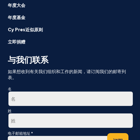
年度大会
年度基金
Cy Pres近似原则
立即捐赠
与我们联系
如果想收到有关我们组织和工作的新闻，请订阅我们的邮寄列
表。
名
第
姓
一
最
*
电子邮箱地址
后