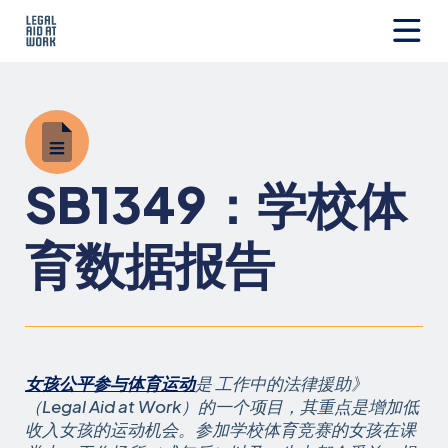
跳
转
至
Legal
内
Aid
容
at
Work
SB1349：学校体
育数据报告
女孩公平参与体育运动
是
工作中的法律援助》
（Legal Aid at Work）的一个项目，其重点是增加低
收入女孩的运动机会。参加学校体育竞赛的女孩在课