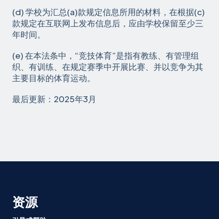
(d) 学校为汇总(a)款规定信息所用的材料，在根据(c)
款规定在互联网上发布信息后，应由学校保留至少三
年时间。
(e) 在本法条中，“竞技体育”是指有教练、有管理组
织、有训练、在规定赛季中开展比赛、并以竞争为其
主要目标的体育运动。
最后更新：2025年3月
资源