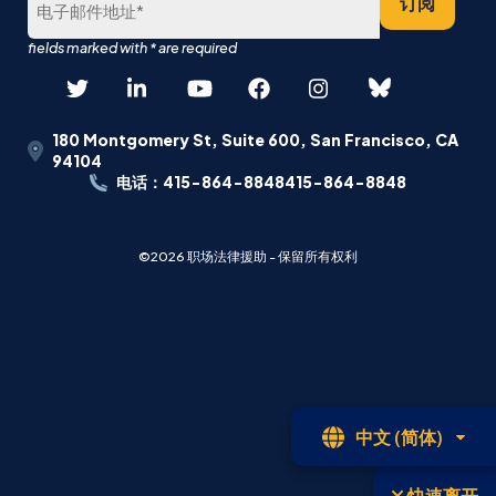
订阅
180 Montgomery St, Suite 600, San Francisco, CA
94104
电话：415-864-8848415-864-8848
©2026 职场法律援助 - 保留所有权利
开
中文 (简体)
放
式
快速离开