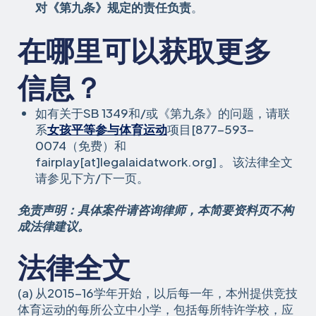
对《第九条》规定的责任负责
。
在哪里可以获取更多
信息？
如有关于SB 1349和/或《第九条》的问题，请联
系
女孩平等参与体育运动
项目[877-593-
0074（免费）和
fairplay
[at]
legalaidatwork.org
] 。 该法律全文
请参见下方/下一页。
免责声明：具体案件请咨询律师，本简要资料页不构
成法律建议
。
法律全文
(a) 从2015-16学年开始，以后每一年，本州提供竞技
体育运动的每所公立中小学，包括每所特许学校，应