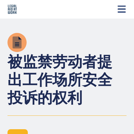
跳
转
至
Legal
内
Aid
容
at
Work
被监禁劳动者提
出工作场所安全
投诉的权利