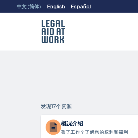
跳
中文 (简体)
English
Español
转
至
内
容
Legal
Aid
at
Work
发现17个资源
概况介绍
丢了工作？了解您的权利和福利