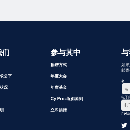
我们
参与其中
与
捐赠方式
如果
邮寄
求公平
年度大会
名
状况
年度基金
电子
第
Cy Pres近似原则
一
明
立即捐赠