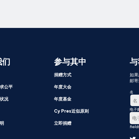
我们
参与其中
与
捐赠方式
如果
邮寄
求公平
年度大会
名
状况
年度基金
电子
第
Cy Pres近似原则
一
明
立即捐赠