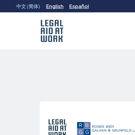
跳
中文 (简体)
English
Español
转
至
内
容
Legal
Aid
at
Work