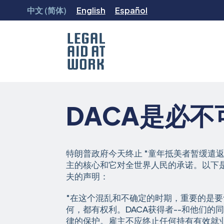
跳
中文 (简体)
English
Español
转
至
内
容
Legal
Aid
at
DACA是必
Work
特朗普政府今天终止 "童年抵美者暂缓遣返
主的核心和它对全世界人民的承诺。以下是
夫的声明：
"在这个混乱和不确定的时期，重要的是
何，都有权利。DACA获得者--和他们的
律的保护。雇主不应终止任何持有有效就业