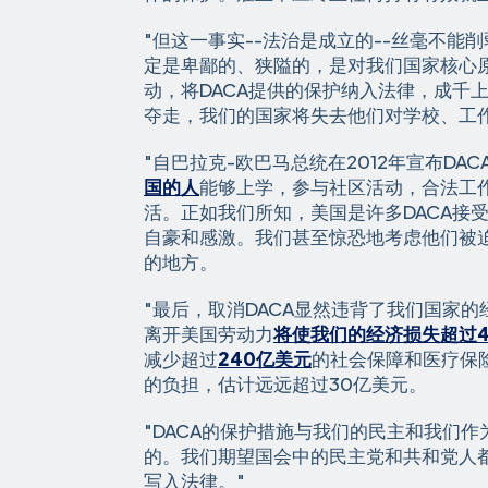
"但这一事实--法治是成立的--丝毫不能
定是卑鄙的、狭隘的，是对我们国家核心
动，将DACA提供的保护纳入法律，成千
夺走，我们的国家将失去他们对学校、工
"自巴拉克-欧巴马总统在2012年宣布DA
国的人
能够上学，参与社区活动，合法工
活。正如我们所知，美国是许多DACA接
自豪和感激。我们甚至惊恐地考虑他们被
的地方。
"最后，取消DACA显然违背了我们国家
离开美国劳动力
将使我们的经济损失超过4
减少超过
240亿美元
的社会保障和医疗保
的负担，估计远远超过30亿美元。
"DACA的保护措施与我们的民主和我们
的。我们期望国会中的民主党和共和党人都
写入法律。"