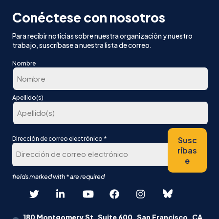
Conéctese con nosotros
Para recibir noticias sobre nuestra organización y nuestro
trabajo, suscríbase a nuestra lista de correo.
Nombre
En
Apellido(s)
primer
lugar
Última
*
Susc
Dirección de correo electrónico
ríbas
e
180 Montgomery St, Suite 600, San Francisco, CA