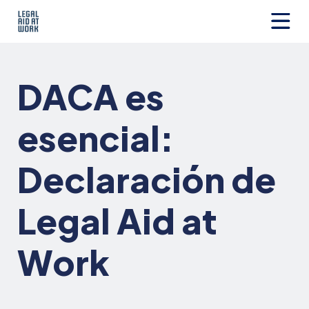
Ir
al
contenido
Legal
Aid
at
DACA es
Work
esencial:
Declaración de
Legal Aid at
Work