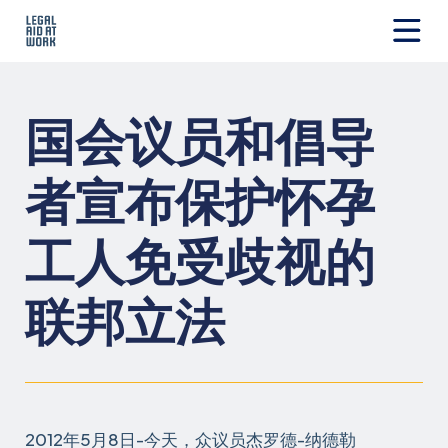
跳
转
至
Legal
内
Aid
容
at
国会议员和倡导
Work
者宣布保护怀孕
工人免受歧视的
联邦立法
2012年5月8日-今天，众议员杰罗德-纳德勒