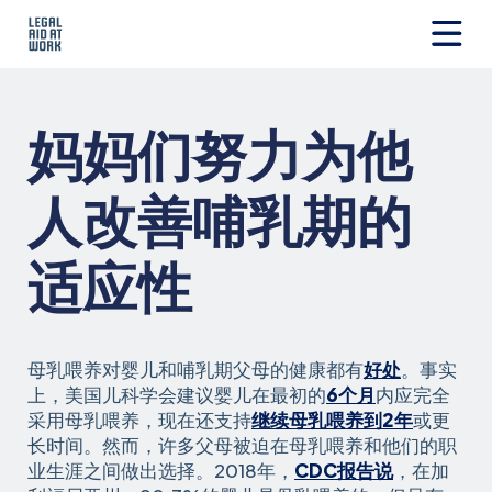
跳
转
至
Legal
内
Aid
容
at
妈妈们努力为他
Work
人改善哺乳期的
适应性
母乳喂养对婴儿和哺乳期父母的健康都有
好处
。事实
上，美国儿科学会建议婴儿在最初的
6个月
内应完全
采用母乳喂养，现在还支持
继续母乳喂养到2年
或更
长时间。然而，许多父母被迫在母乳喂养和他们的职
业生涯之间做出选择。2018年，
CDC报告说
，在加