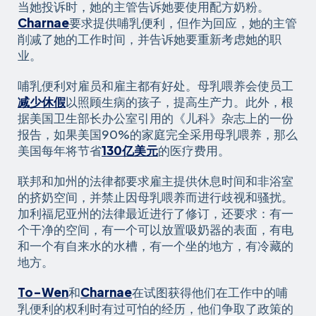
当她投诉时，她的主管告诉她要使用配方奶粉。
Charnae
要求提供哺乳便利，但作为回应，她的主管
削减了她的工作时间，并告诉她要重新考虑她的职
业。
哺乳便利对雇员和雇主都有好处。母乳喂养会使员工
减少休假
以照顾生病的孩子，提高生产力。此外，根
据美国卫生部长办公室引用的《儿科》杂志上的一份
报告，如果美国90%的家庭完全采用母乳喂养，那么
美国每年将节省
130亿美元
的医疗费用。
联邦和加州的法律都要求雇主提供休息时间和非浴室
的挤奶空间，并禁止因母乳喂养而进行歧视和骚扰。
加利福尼亚州的法律最近进行了修订，还要求：有一
个干净的空间，有一个可以放置吸奶器的表面，有电
和一个有自来水的水槽，有一个坐的地方，有冷藏的
地方。
To-Wen
和
Charnae
在试图获得他们在工作中的哺
乳便利的权利时有过可怕的经历，他们争取了政策的