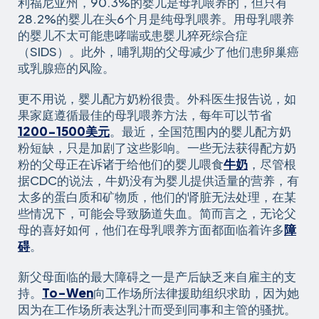
利福尼亚州，90.3%的婴儿是母乳喂养的，但只有
28.2%的婴儿在头6个月是纯母乳喂养。用母乳喂养
的婴儿不太可能患哮喘或患婴儿猝死综合症
（SIDS）。此外，哺乳期的父母减少了他们患卵巢癌
或乳腺癌的风险。
更不用说，婴儿配方奶粉很贵。外科医生报告说，如
果家庭遵循最佳的母乳喂养方法，每年可以节省
1200-1500美元
。最近，全国范围内的婴儿配方奶
粉短缺，只是加剧了这些影响。一些无法获得配方奶
粉的父母正在诉诸于给他们的婴儿喂食
牛奶
，尽管根
据CDC的说法，牛奶没有为婴儿提供适量的营养，有
太多的蛋白质和矿物质，他们的肾脏无法处理，在某
些情况下，可能会导致肠道失血。简而言之，无论父
母的喜好如何，他们在母乳喂养方面都面临着许多
障
碍
。
新父母面临的最大障碍之一是产后缺乏来自雇主的支
持。
To-Wen
向工作场所法律援助组织求助，因为她
因为在工作场所表达乳汁而受到同事和主管的骚扰。