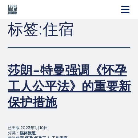
跳
转
至
Legal
标签:
住宿
内
Aid
容
at
Work
莎朗-特曼强调《怀孕
工人公平法》的重要新
保护措施
已出版
2023年1月10日
分类：
媒体报道