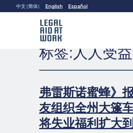
跳
中文 (简体)
English
Español
转
至
内
容
标签:
人人受益
Legal
Aid
at
Work
弗雷斯诺蜜蜂》
友组织全州大篷
将失业福利扩大