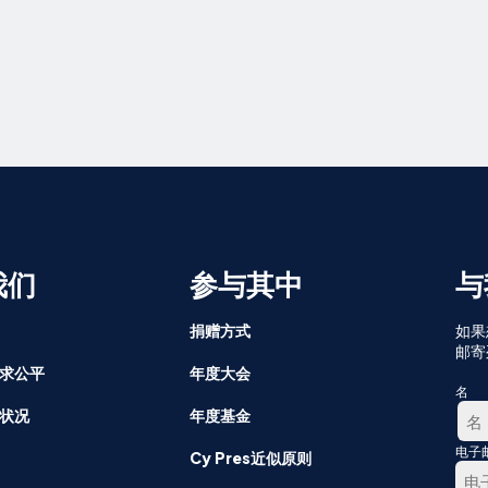
我们
参与其中
与
捐赠方式
如果
邮寄
求公平
年度大会
名
状况
年度基金
电子
第
Cy Pres近似原则
一