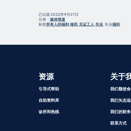
已出版
2022年9月27日
分类：
媒体报道
标签
所有人的福利
,
移民
,
无证工人
,
失业
, 失业
福利
资源
关于
引导式帮助
我们额使命
自助资料库
我们矢志追
诊所和热线
我们的财务
联系方式