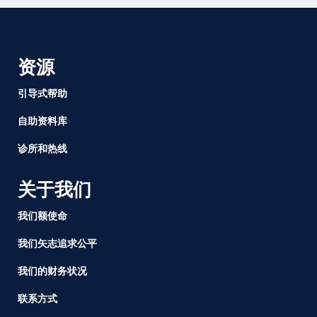
日
步
行
和
资源
全
国
引导式帮助
声
自助资料库
援
性
诊所和热线
侵
犯
关于我们
幸
存
我们额使命
者
的
我们矢志追求公平
时
刻
我们的财务状况
联系方式