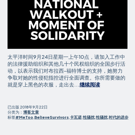
太平洋时间9月24日星期一上午10点，请加入工作中
的法律援助组织和其他几十个民权组织的全国步行活
动，以表示我们对布拉西-福特博士的支持，她努力
争取对她的性侵犯指控进行全面调查。你所需要做的
LAAW
就是穿上黑色的衣服，走出去...
继续阅读
联
合
主
已出版
2018年9月22日
办
分类为：
博客文章
标签
#MeToo
,
BelieveSurvivors
,
卡瓦诺
,
性骚扰
,
性骚扰
,
时代的进步
9
月
24