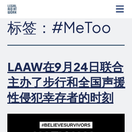
跳
转
至
Legal
标签：
#MeToo
内
Aid
容
at
Work
LAAW在9月24日联合
主办了步行和全国声援
性侵犯幸存者的时刻