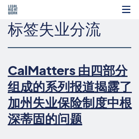
跳
转
至
Legal
标签
失业分流
内
Aid
容
at
Work
CalMatters 由四部分
组成的系列报道揭露了
加州失业保险制度中根
深蒂固的问题