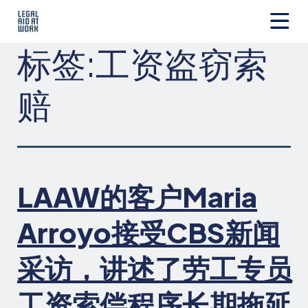
跳
转
至
Legal
标签:
工资盗窃索
内
Aid
容
at
Work
赔
LAAW的客户Maria
Arroyo接受CBS新闻
采访，讲述了劳工专员
工资索偿程序长期拖延