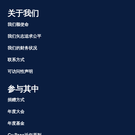
关于我们
我们额使命
我们矢志追求公平
我们的财务状况
联系方式
可访问性声明
参与其中
捐赠方式
年度大会
年度基金
Cy Pres近似原则