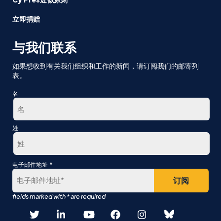
立即捐赠
与我们联系
如果想收到有关我们组织和工作的新闻，请订阅我们的邮寄列
表。
名
第
姓
一
最
*
电子邮件地址
后