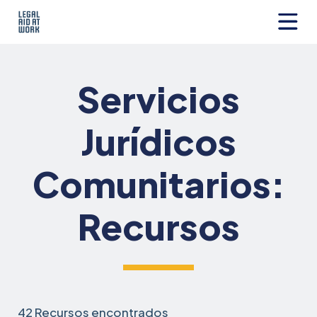
Ir
al
contenido
Legal
Aid
at
Servicios
Work
Jurídicos
Comunitarios:
Recursos
42 Recursos encontrados