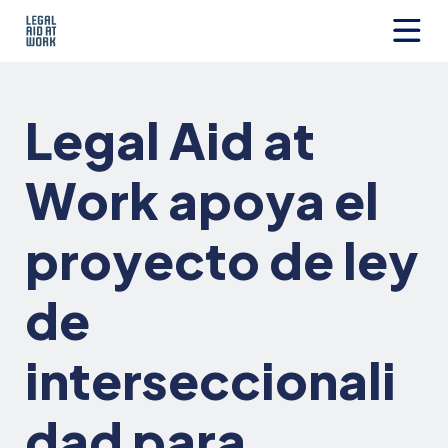
Ir
al
contenido
Legal
Aid
at
Legal Aid at
Work
Work apoya el
proyecto de ley
de
interseccionali
dad para