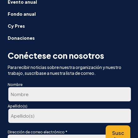
Evento anual
Fondo anual
Cy Pres
Donaciones
Conéctese con nosotros
Para recibir noticias sobre nuestra organización y nuestro
trabajo, suscríbase a nuestra lista de correo.
Nombre
En
Apellido(s)
primer
lugar
Última
*
Susc
Dirección de correo electrónico