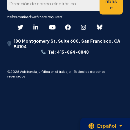
ríbas
e
180 Montgomery St, Suite 600, San Francisco, CA
94104
Tel: 415-864-8848
©2026 Asistencia jurídica en el trabajo - Todos los derechos
reservados
Le
Español