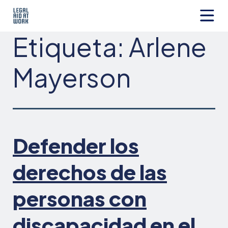
Ir
al
contenido
Legal
Etiqueta:
Arlene
Aid
at
Work
Mayerson
Defender los
derechos de las
personas con
discapacidad en el