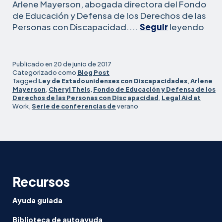
Arlene Mayerson, abogada directora del Fondo
de Educación y Defensa de los Derechos de las
Def
Personas con Discapacidad....
Seguir
leyendo
los
der
de
Publicado en
20 de junio de 2017
las
Categorizado como
Blog Post
Tagged
Ley de Estadounidenses con Discapacidades
,
Arlene
per
Mayerson
,
Cheryl Theis
,
Fondo de Educación y Defensa de los
con
Derechos de las Personas con Disc
apacidad
,
Legal Aid at
dis
Work,
Serie de conferencias de
verano
en
el
luga
de
tra
y
Recursos
la
edu
Ayuda guiada
Biblioteca de autoayuda