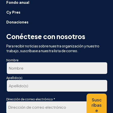
Fondo anual
Cy Pres
Donaciones
Conéctese con nosotros
Para recibir noticias sobre nuestra organización y nuestro
trabajo, suscríbase a nuestra lista de correo.
Nombre
En
Apellido(s)
primer
lugar
Última
*
Susc
Dirección de correo electrónico
ríbas
e