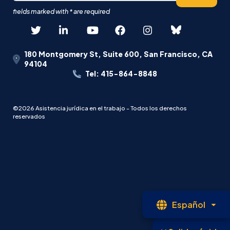
180 Montgomery St, Suite 600, San Francisco, CA
94104
Tel: 415-864-8848
©2026 Asistencia jurídica en el trabajo - Todos los derechos
reservados
Le
Español
abi