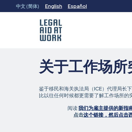
跳
中文 (简体)
English
Español
转
至
内
容
Legal
Aid
关于工作场所
at
Work
鉴于移民和海关执法局（ICE）代理局长
比以往任何时候都更需要了解工作场所的
阅读
我们为雇主提供的新指
点击
这个链接，然后点击