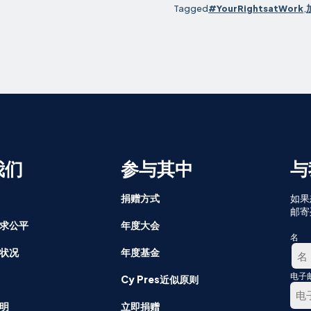
Tagged
#YourRightsatWork
,
我们
参与其中
与
捐赠方式
如果
邮寄
求公平
年度大会
名
状况
年度基金
电子
第
Cy Pres近似原则
一
明
立即捐赠