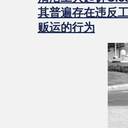
划
其普遍存在违反
中
存
在
贩运的行为
违
反
工
资
和
贩
运
行
为