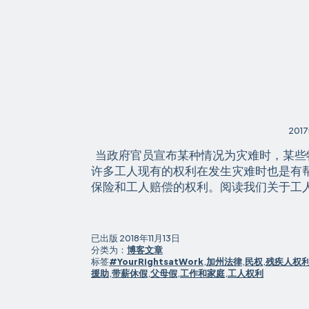
201
当政府官员宣布某种情况为灾难时，某些
许多工人现有的权利在发生灾难时也是有帮
保险和工人赔偿的权利。阅读我们关于工人的
已出版
2018年11月13日
分类为：
博客文章
标签
#YourRightsatWork
,
加州法律
,
民权
,
残疾人权
援助
,
带薪休假
,
父母假
,
工作和家庭
,
工人权利