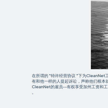
在所谓的 "特许经营协议 "下为CleanNet工
有和他一样的人提起诉讼，声称他们根本就不
CleanNet的雇员--有权享受加州工资和
清
。
洁
工