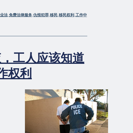
该
知
业法
,
免费法律服务
,
仇恨犯罪
,
移民
,
移民权利
,
工作中
道
的
关
于
工
作
查，工人应该知道
场
所
作权利
突
袭
的
5
件
事