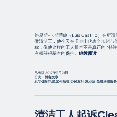
路易斯-卡斯蒂略（Luis Castillo）在所
做清洁工，他今天在旧金山代表全加州与
称，像他这样的工人根本不是真正的 "特许经
工
有权获得基本的保护。
继续阅读
人
称
清
已出版
2017年11月21日
洁
分类：
博客文章
标签
偏见犯罪
,
加州法律
,
公民权利
,
就业法
,
免费法律服务
工
"特
许
经
营
清洁工人起诉Cle
"计