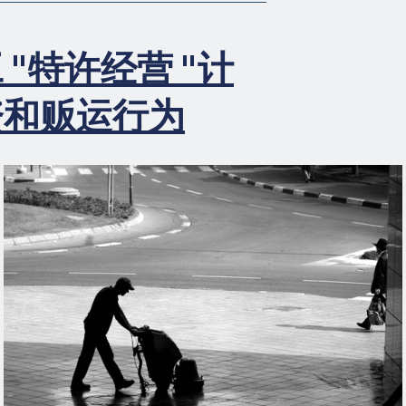
火
影
响
"特许经营 "计
的
工
资和贩运行为
人
的
法
律
资
源