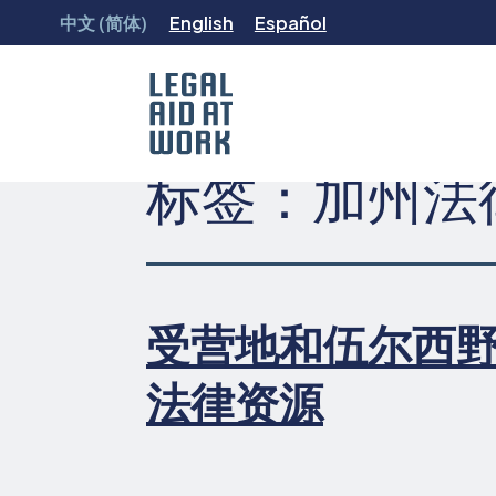
跳
中文 (简体)
English
Español
转
至
内
容
标签：
加州法
Legal
Aid
at
Work
受营地和伍尔西
法律资源