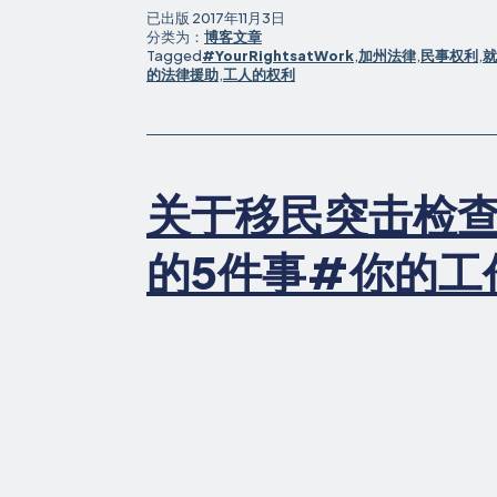
犯
已出版
2017年11月3日
分类为：
博客文章
Tagged
#YourRightsatWork
,
加州法律
,
民事权利
,
就
的法律援助
,
工人的权利
关于移民突击检
的5件事#你的工