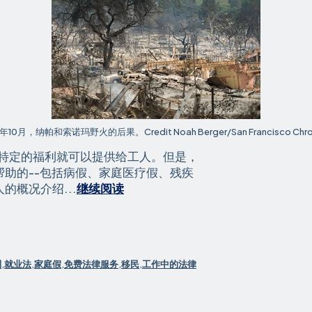
7年10月，纳帕和索诺玛野火的后果。Credit Noah Berger/San Francisco Chron
特定的福利就可以提供给工人。但是，
助的--包括病假、家庭医疗假、残疾
受
概况介绍...
继续阅读
营
地
和
伍
利
,
就业法
,
家庭假
,
免费法律服务
,
移民
,
工作中的法律
尔
西
野