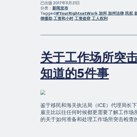
人
已出版
2017年11月21日
起
分类：
新闻发布
Tagged
#YourRightsatWork
,
加州
,
加州法律
,
民权
,
诉
律援助
,
工资和小时
,
工资盗窃
,
工人权利
CleanNet，
声
称
广
泛
关于工作场所突
的
工
知道的5件事
资
和
工
时，
劳
鉴于移民和海关执法局（ICE）代理局长
工
雇主比以往任何时候都更需要了解工作场
贩
的关于如何准备和处理工作场所突击检查的
运
的
侵