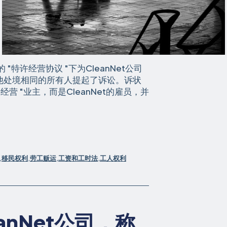
谓的 "特许经营协议 "下为CleanNet公司
他处境相同的所有人提起了诉讼。诉状
营 "业主，而是CleanNet的雇员，并
,
移民权利
,
劳工贩运
,
工资和工时法
,
工人权利
anNet公司，称