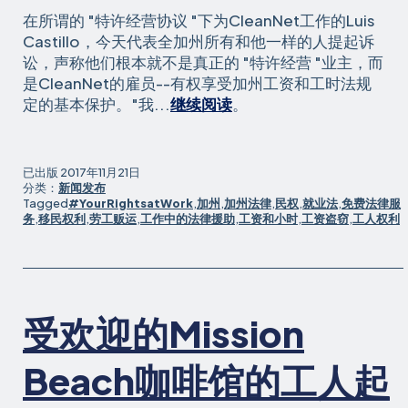
在所谓的 "特许经营协议 "下为CleanNet工作的Luis
Castillo，今天代表全加州所有和他一样的人提起诉
讼，声称他们根本就不是真正的 "特许经营 "业主，而
是CleanNet的雇员--有权享受加州工资和工时法规
清
定的基本保护。"我...
继续阅读
。
洁
工
人
已出版
2017年11月21日
起
分类：
新闻发布
Tagged
#YourRightsatWork
,
加州
,
加州法律
,
民权
,
就业法
,
免费法律服
诉
务
,
移民权利
,
劳工贩运
,
工作中的法律援助
,
工资和小时
,
工资盗窃
,
工人权利
CleanNet，
声
称
广
泛
受欢迎的Mission
的
工
Beach咖啡馆的工人起
资
和