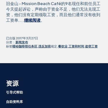
旧金山 - Mission Beach Café的9名现任和前任员工
今天提起诉讼，声称由于资金不足，他们无法兑现工
资，他们没有定期领取工资，而且他们通常没有收到
受
工资单....
继续阅读
。
欢
迎
的
已出版
2017年3月27日
Mission
分类：
新闻发布
标签
嘻哈咖啡馆任务区
,
违反加班
规定,
餐饮业
,
工资和时间
,
盗窃工资
Beach
Café
的
工
人
起
诉，
资源
要
求
引导式帮助
遵
自助资料库
守