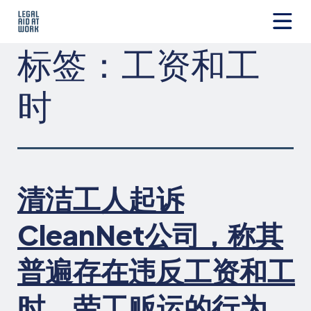
跳
转
至
Legal
标签：
工资和工
内
Aid
容
at
Work
时
清洁工人起诉
CleanNet公司，称其
普遍存在违反工资和工
时、劳工贩运的行为