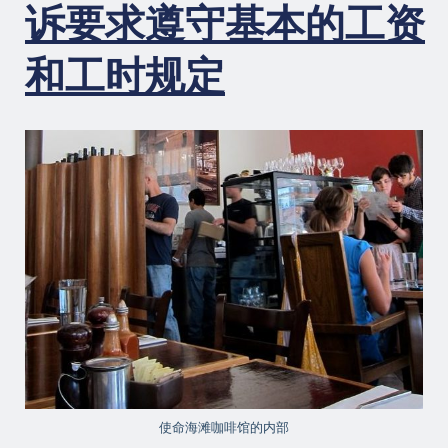
诉要求遵守基本的工资
工
时，
劳
和工时规定
工
贩
运
的
侵
犯
使命海滩咖啡馆的内部