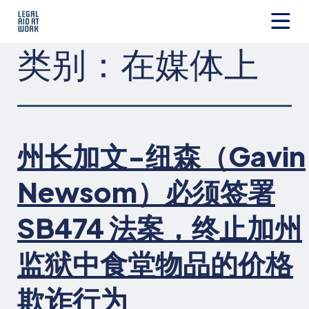
跳
转
至
Legal
类别：
在媒体上
内
Aid
容
at
Work
州长加文-纽森（Gavin
Newsom）必须签署
SB474 法案，终止加州
监狱中食堂物品的价格
欺诈行为