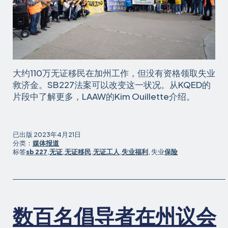
大约110万无证移民在加州工作，但没有资格领取失业
救济金。SB227法案可以改变这一状况。从KQED的
片段中了解更多，LAAW的Kim Ouillette介绍。
已出版
2023年4月21日
分类：
媒体报道
标签
sb 227
,
无证
,
无证移民
,
无证工人
,
失业福利
, 失业
保险
数百名倡导者在州议会