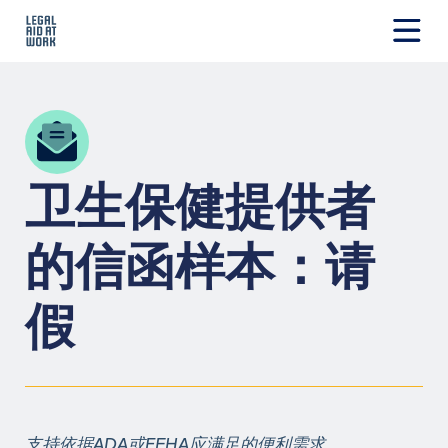
跳
转
至
Legal
内
Aid
容
at
Work
卫生保健提供者
的信函样本：请
假
支持依据ADA或FEHA应满足的便利需求