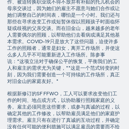
作、被迫转换职业或不得不放弃有补贴的托儿机会的
母亲交谈过，因为她们的雇主不愿意与她们合作或让
她们调整自己的时间表，哪怕是一个小时。我们还与
那些在寻求改变工作或短暂休假以照顾孩子时面临怀
疑或歧视的父亲交谈。而在旧金山，越来越多的老年
人需要偶尔的照顾，以帮助他们去看病或满足其他基
本需求。COVID-19只是放大了这些问题，迫使许多
工作的照顾者，通常是妇女，离开工作场所，并使这
么多人几乎不可能重新进入工作场所。陈参事
说："这项立法对于确保公平的恢复，平衡我们的工
人和雇主的需求尤为关键，""这是一个范式转变的时
刻，因为我们需要创造一个可持续的工作场所，真正
对旧金山的家庭友好。"
根据新修订的SF FFWO，工人可以要求改变他们工
作的时间、地点或方式，以协助履行照顾家庭的义
务。雇主必须同意这些要求，或参与真诚的过程，以
确定其他的工作修改，以帮助雇员满足他们的家庭护
理需求。雇主只有在进行了真诚的互动过程，并确定
没有任何可能的便利措施可以满足雇员的需要而不给