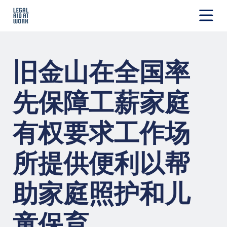
跳
转
至
Legal
内
Aid
容
at
旧金山在全国率
Work
先保障工薪家庭
有权要求工作场
所提供便利以帮
助家庭照护和儿
童保育