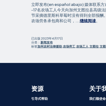
立即发布(en español abajo) 媒体联
-17名农场工人今天向加州文图拉县高级法
节采摘德里斯科草莓时没有得到全部报酬。
在
农场劳务承包商和公司，...
继续阅读
。
奥
克
斯
已出版
2023年4月17日
纳
分类：
新闻发布
标签
加州农村法律援助
,
农场劳工
,
农场工人
,
文图拉
,
文图
德
采
摘
德
里
斯
科
草
资源
关于
莓
的
引导式帮助
我们额使命
农