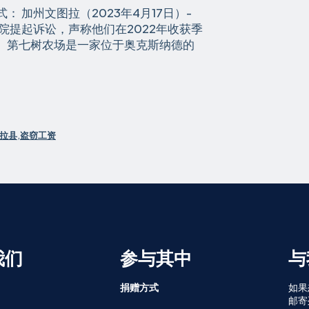
系方式： 加州文图拉（2023年4月17日）-
院提起诉讼，声称他们在2022年收获季
 第七树农场是一家位于奥克斯纳德的
拉县
,
盗窃工资
我们
参与其中
与
捐赠方式
如果
邮寄