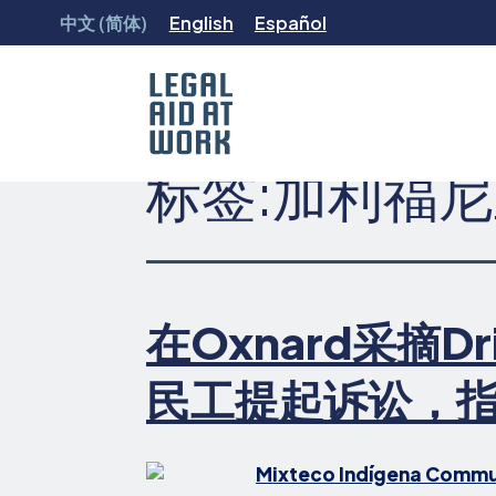
跳
中文 (简体)
English
Español
转
至
内
容
标签:
加利福尼
Legal
Aid
at
Work
在Oxnard采摘Dr
民工提起诉讼，