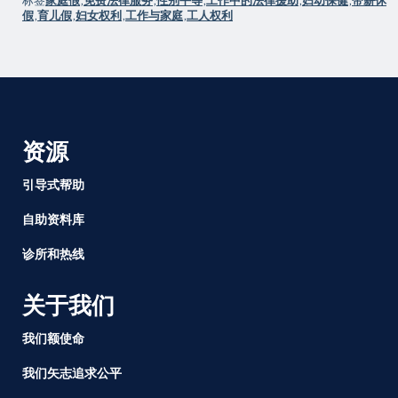
标签
家庭假
,
免费法律服务
,
性别平等
,
工作中的法律援助
,
妇幼保健
,
带薪休
假
,
育儿假
,
妇女权利
,
工作与家庭
,
工人权利
资源
引导式帮助
自助资料库
诊所和热线
关于我们
我们额使命
我们矢志追求公平