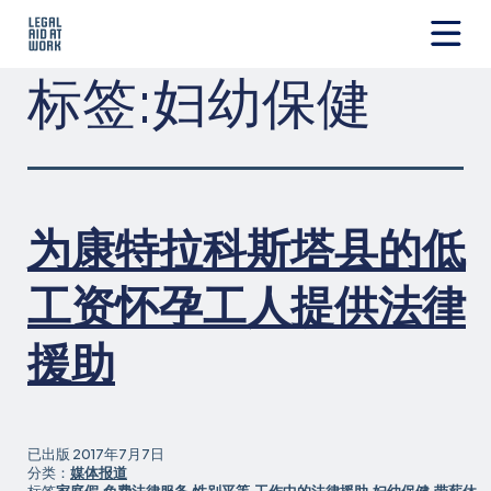
跳
转
至
Legal
标签:
妇幼保健
内
Aid
容
at
Work
为康特拉科斯塔县的低
工资怀孕工人提供法律
援助
已出版
2017年7月7日
分类：
媒体报道