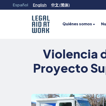
Ir
Español
English
中文 (简体)
al
contenido
Quiénes somos
Nu
Legal
Aid
at
Violencia 
Work
Proyecto Su