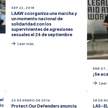
SEP 22, 2018
LAAW coorganiza una marcha y
un momento nacional de
solidaridad con los
supervivientes de agresiones
sexuales el 24 de septiembre
Leer más
ENE 07,
¡Se ac
Leer
20 DE ENERO DE 2016
28 DE N
Protect Our Defenders anuncia
LAS-EL