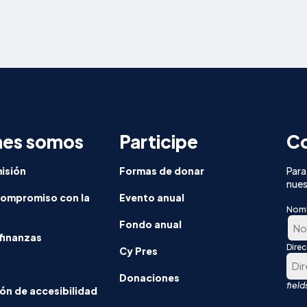
nes somos
Participe
Co
isión
Formas de donar
Para
nues
compromiso con la
Evento anual
Nom
Fondo anual
finanzas
Dire
En
Cy Pres
o
prim
Donaciones
luga
ón de accesibilidad