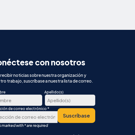
néctese con nosotros
 recibir noticias sobre nuestra organización y
tro trabajo, suscríbase a nuestra lista de correo.
bre
Apellido(s)
*
cción de correo electrónico
Última
Suscríbase
er
r