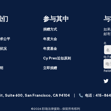
我们
参与其中
与
捐赠方式
如果
邮寄
求公平
年度大会
名
状况
年度基金
电子
第
Cy Pres近似原则
一
明
立即捐赠
t, Suite 600, San Francisco, CA 94104
电话：415-864
©2026 职场法律援助 - 保留所有权利