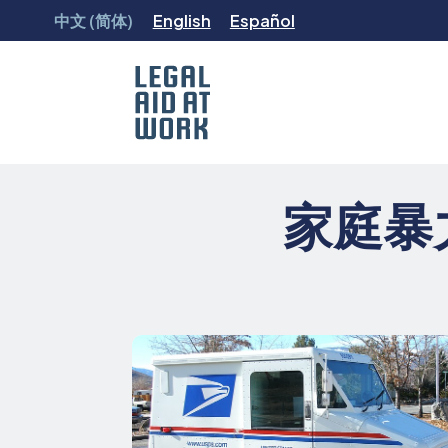
跳
中文 (简体)
English
Español
转
至
内
容
Legal
Aid
家庭暴
at
Work