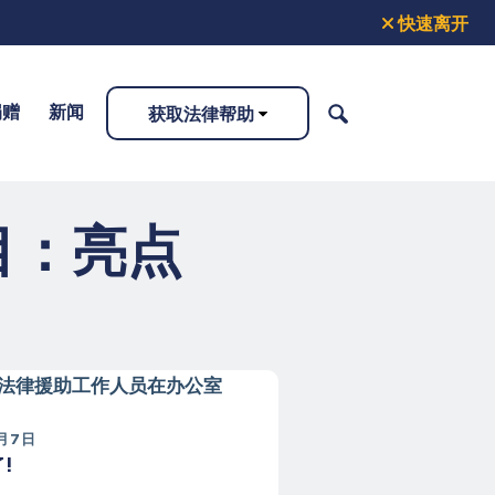
快速离开
捐赠
新闻
获取法律帮助
搜
索
目：亮点
1月7日
!