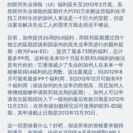
的联邦失业保险（UI）福利延长至2012年2月底。虽
然联邦失业保险的延期对大约110万依赖这些福利在寻
找工作时生存的加州人来说是一个巨大的安慰，但该
法案在解决失业工人的需求方面走得还不够远。
目前，加州提供26周的UI福利，而联邦延期通过四个
独立的延期层级和因该州的高失业率而进行的额外延
期（称为Fed-ED），提供了最多73周的福利，总计
最多99周。这种在未来10个月延长联邦UI福利的做法
是有代价的：它逐渐减少了失业的加州人在未来一年
能够获得UI福利的总周数。该法案规定，到2012年8
月可能有最多99个福利周，到2012年12月可能有93
个福利周（假设加州的失业率仍然很高，而且加州人
将继续能够申请联邦就业局的延期）。加州人可以申
请首次延期或转入下一级别的最后有效日期是2012年
12月23日；在所有级别都用完后可使用的联邦-ED延
期，其申请截止日期是2012年12月30日。
这一切意味着什么？好吧，假设所有的资格要求都得
到满足，在加州，任何从2011年6月开始领取UI的人