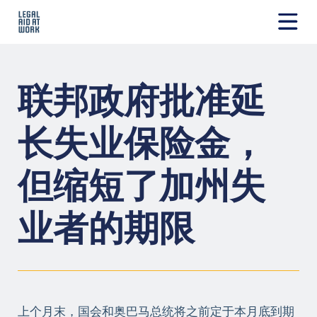
跳
转
至
Legal
内
Aid
容
at
联邦政府批准延
Work
长失业保险金，
但缩短了加州失
业者的期限
上个月末，国会和奥巴马总统将之前定于本月底到期