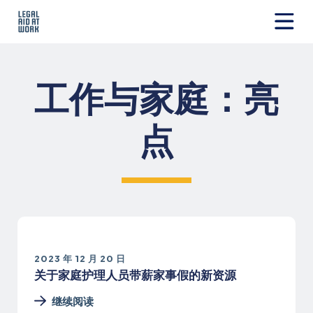
跳
转
至
Legal
内
Aid
容
at
工作与家庭：亮
Work
点
2023 年 12 月 20 日
关于家庭护理人员带薪家事假的新资源
继续阅读