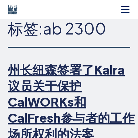
跳
转
至
Legal
标签:
ab 2300
内
Aid
容
at
Work
州长纽森签署了Kalra
议员关于保护
CalWORKs和
CalFresh参与者的工作
场所权利的法案