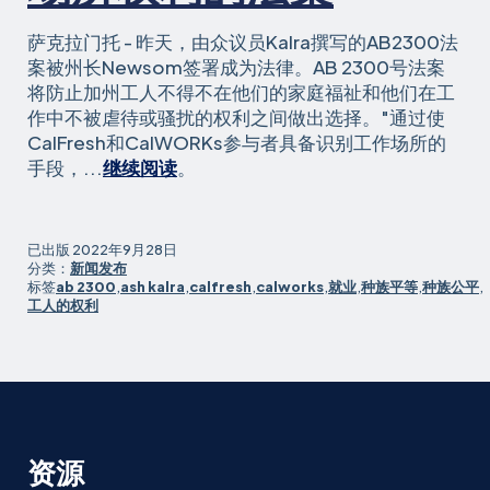
萨克拉门托 - 昨天，由众议员Kalra撰写的AB2300法
案被州长Newsom签署成为法律。AB 2300号法案
将防止加州工人不得不在他们的家庭福祉和他们在工
作中不被虐待或骚扰的权利之间做出选择。"通过使
CalFresh和CalWORKs参与者具备识别工作场所的
众
手段，...
继续阅读
。
议
员
Kalra
已出版
2022年9月28日
的
分类：
新闻发布
标签
ab 2300
,
ash kalra
,
calfresh
,
calworks
,
就业
,
种族平等
,
种族公平
,
保
工人的权利
护
CalWORKs
和
CalFresh
参
与
资源
者