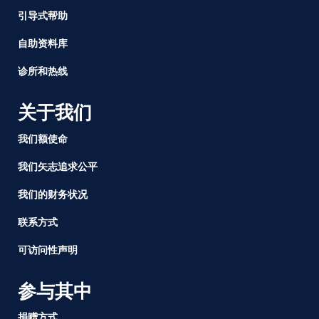
工
引导式帮助
作
场
自助资料库
所
权
诊所和热线
利
的
关于我们
法
案
我们额使命
被
州
我们矢志追求公平
长
我们的财务状况
Newsom
签
联系方式
署
可访问性声明
参与其中
捐赠方式