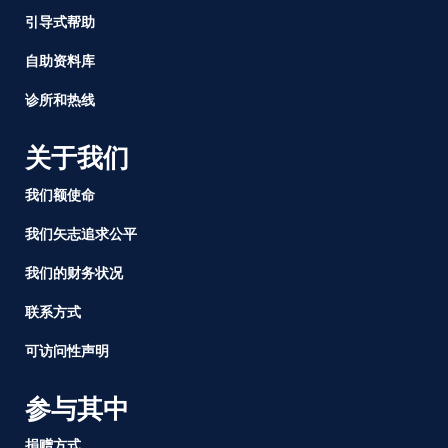
工
引导式帮助
作
场
自助资料库
所
权
诊所和热线
利
的
关于我们
法
案
我们额使命
被
州
我们矢志追求公平
长
我们的财务状况
Newsom
签
联系方式
署
可访问性声明
参与其中
捐赠方式