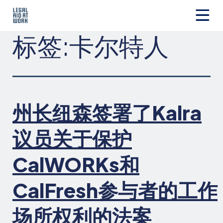
跳
转
至
Legal
标签:
卡尔特人
内
Aid
容
at
Work
州长纽森签署了Kalra
议员关于保护
CalWORKs和
CalFresh参与者的工作
场所权利的法案