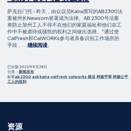
萨克拉门托 - 昨天，由众议员Kalra撰写的AB2300法
案被州长Newsom签署成为法律。AB 2300号法案
将防止加州工人不得不在他们的家庭福祉和他们在工
作中不被虐待或骚扰的权利之间做出选择。"通过使
CalFresh和CalWORKs参与者具备识别工作场所的
众
手段，...
继续阅读
。
议
员
Kalra
已出版
2022年9月28日
的
分类：
新闻发布
标签
ab 2300
,
ash kalra
,
calfresh
,
calworks
,
就业
,
种族平等
,
种族公平
,
保
工人的权利
护
CalWORKs
和
CalFresh
参
与
资源
者