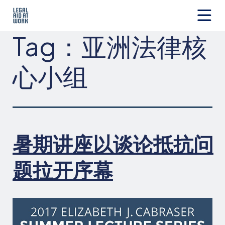
跳
转
至
Legal
Tag：
亚洲法律核
内
Aid
容
at
Work
心小组
暑期讲座以谈论抵抗问
题拉开序幕