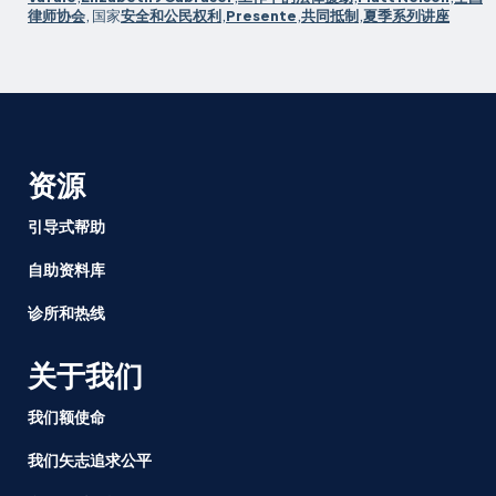
于
律师协会
, 国家
安全和公民权利
,
Presente
,
共同抵制
,
夏季系列讲座
抵
抗
的
讲
座
拉
资源
开
序
引导式帮助
幕
自助资料库
诊所和热线
关于我们
我们额使命
我们矢志追求公平