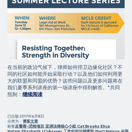
在当前的政治气候下，律师如何捍卫边缘化社区？不
同的社区如何能开始采取行动？以及他们如何利用更
大的联盟和同盟的优势？这些问题以及更多问题将在
我们夏季系列讲座的第一场讲座中得到解答。"共同
夏
抵制：
继续阅读
季
讲
座
已出版
2017年6月8日
以
分类为：
博客文章
标签
反警察-恐怖项目
,
亚洲法律核心小组
,
Cat Brooks
,
Elica
关
Vafaie
,
Elizabeth J Cabraser
,
工作中的法律援助
,
Matt Nelson
,
全国