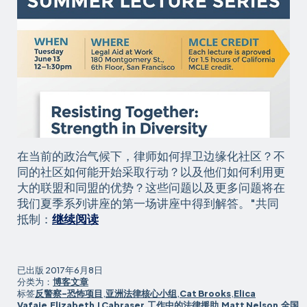
在当前的政治气候下，律师如何捍卫边缘化社区？不
同的社区如何能开始采取行动？以及他们如何利用更
大的联盟和同盟的优势？这些问题以及更多问题将在
我们夏季系列讲座的第一场讲座中得到解答。"共同
夏
抵制：
继续阅读
季
讲
座
已出版
2017年6月8日
以
分类为：
博客文章
标签
反警察-恐怖项目
,
亚洲法律核心小组
,
Cat Brooks
,
Elica
关
Vafaie
,
Elizabeth J Cabraser
,
工作中的法律援助
,
Matt Nelson
,
全国