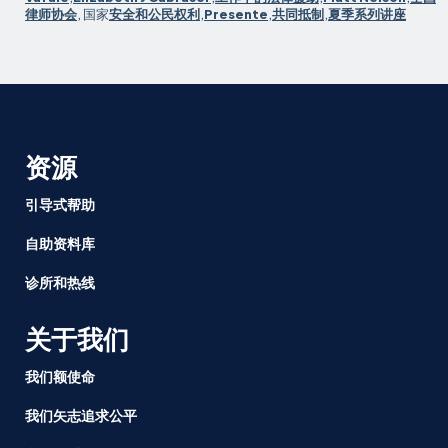
于
律师协会
, 国家
安全和公民权利
,
Presente
,
共同抵制
,
夏季系列讲座
抵
抗
的
讲
座
拉
资源
开
序
引导式帮助
幕
自助资料库
诊所和热线
关于我们
我们额使命
我们矢志追求公平