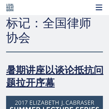
跳
转
至
Legal
标记：
全国律师
内
Aid
容
at
Work
协会
暑期讲座以谈论抵抗问
题拉开序幕