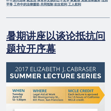
标签
加州法律
,
就业法
,
体育界女孩的公平竞争
,
家庭假
,
免费法律服务
,
性别
平等
,
工作中的法律援助
,
共同抵制
,
妇女权利
,
工人权利
暑期讲座以谈论抵抗问
题拉开序幕