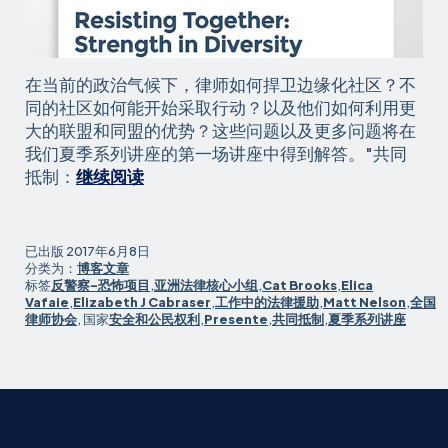
在当前的政治气候下，律师如何捍卫边缘化社区？不
同的社区如何能开始采取行动？以及他们如何利用更
大的联盟和同盟的优势？这些问题以及更多问题将在
我们夏季系列讲座的第一场讲座中得到解答。"共同
夏
抵制：
继续阅读
季
讲
座
已出版
2017年6月8日
以
分类为：
博客文章
标签
反警察-恐怖项目
,
亚洲法律核心小组
,
Cat Brooks
,
Elica
关
Vafaie
,
Elizabeth J Cabraser
,
工作中的法律援助
,
Matt Nelson
,
全国
于
律师协会
, 国家
安全和公民权利
,
Presente
,
共同抵制
,
夏季系列讲座
抵
抗
的
讲
座