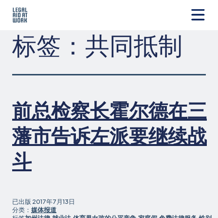
跳
转
至
Legal
标签：
共同抵制
内
Aid
容
at
Work
前总检察长霍尔德在三
藩市告诉左派要继续战
斗
已出版
2017年7月13日
分类：
媒体报道