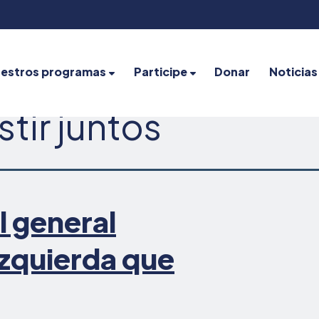
estros programas
Participe
Donar
Noticias
stir juntos
al general
 izquierda que