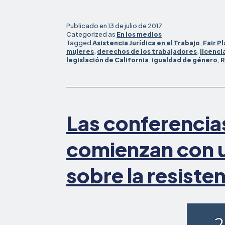
Publicado en
13 de julio de 2017
Categorized as
En los medios
Tagged
Asistencia Jurídica en el Trabajo
,
Fair Pl
mujeres
,
derechos de los trabajadores
,
licenci
legislación
de
California
,
igualdad de género
,
R
Las conferencia
comienzan con u
sobre la resiste