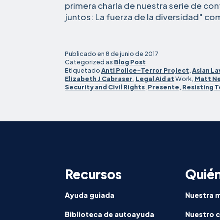
primera charla de nuestra serie de co
juntos: La fuerza de la diversidad" com
Publicado en
8 de junio de 2017
Categorized as
Blog Post
Etiquetado
Anti Police-Terror Project
,
Asian L
Elizabeth J Cabraser
,
Legal Aid at
Work,
Matt N
Security and Civil Rights
,
Presente
,
Resisting 
Recursos
Quié
Ayuda guiada
Nuestra m
Biblioteca de autoayuda
Nuestro 