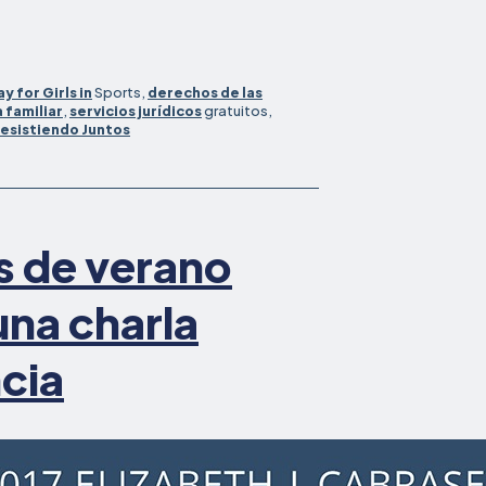
ay for Girls in
Sports,
derechos de las
a familiar
,
servicios jurídicos
gratuitos,
esistiendo Juntos
s de verano
na charla
ncia