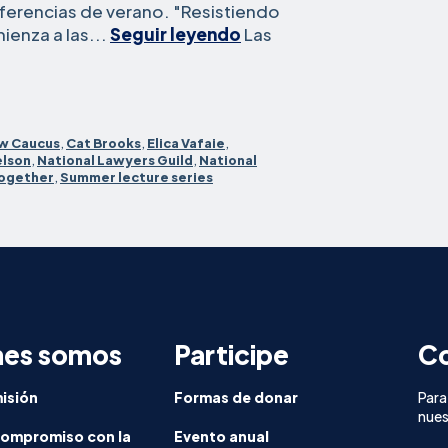
nferencias de verano. "Resistiendo
conferencias
ienza a las...
Seguir leyendo
Las
de
verano
comienzan
con
aw Caucus
,
Cat Brooks
,
Elica Vafaie
,
una
elson
,
National Lawyers Guild
,
National
charla
Together
,
Summer lecture series
sobre
resistencia
nes somos
Participe
Co
isión
Formas de donar
Para
nues
compromiso con la
Evento anual