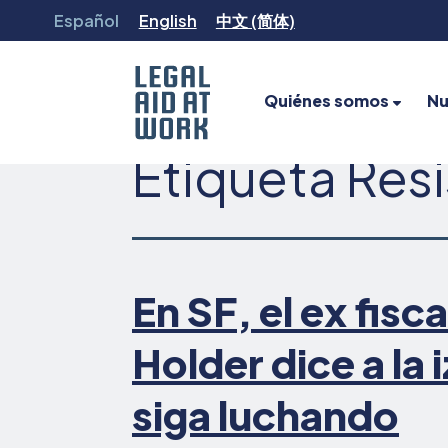
Ir
Español
English
中文 (简体)
al
contenido
Quiénes somos
Nu
Etiqueta
Resi
Legal
Aid
at
Work
En SF, el ex fisc
Holder dice a la
siga luchando