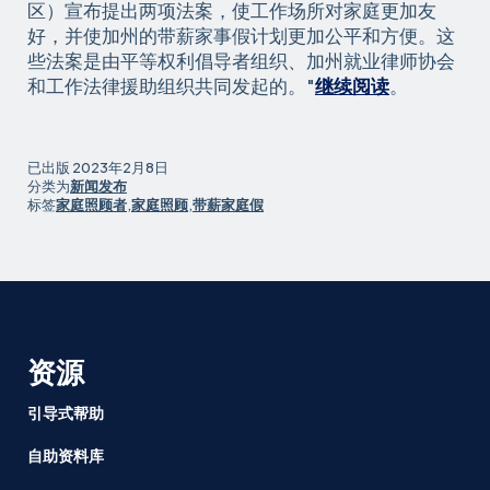
区）宣布提出两项法案，使工作场所对家庭更加友
好，并使加州的带薪家事假计划更加公平和方便。这
些法案是由平等权利倡导者组织、加州就业律师协会
两
和工作法律援助组织共同发起的。"
继续阅读
。
项
法
案
已出版
2023年2月8日
旨
分类为
新闻发布
标签
家庭照顾者
,
家庭照顾
,
带薪家庭假
在
使
加
州
的
工
作
资源
场
所
引导式帮助
对
自助资料库
家
庭