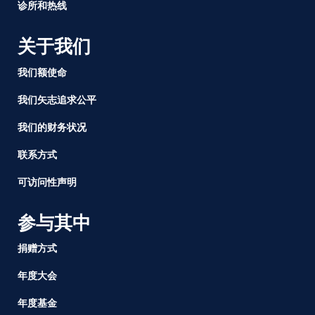
诊所和热线
更
友
关于我们
好，
并
我们额使命
确
保
我们矢志追求公平
公
平
我们的财务状况
的
联系方式
带
薪
可访问性声明
家
事
参与其中
假
捐赠方式
年度大会
年度基金