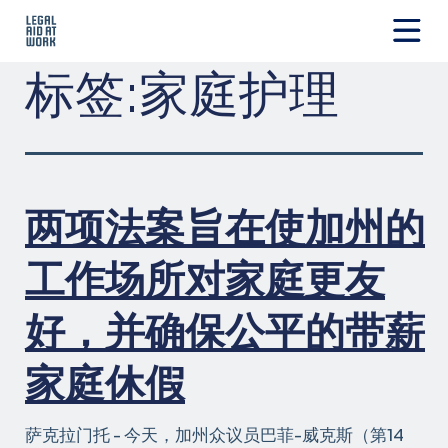
跳
转
至
Legal
标签:
家庭护理
内
Aid
容
at
Work
两项法案旨在使加州的
工作场所对家庭更友
好，并确保公平的带薪
家庭休假
萨克拉门托 - 今天，加州众议员巴菲-威克斯（第14