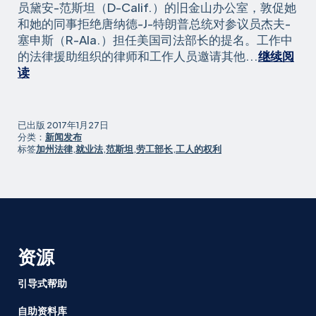
员黛安-范斯坦（D-Calif.）的旧金山办公室，敦促她
和她的同事拒绝唐纳德-J-特朗普总统对参议员杰夫-
塞申斯（R-Ala.）担任美国司法部长的提名。工作中
的法律援助组织的律师和工作人员邀请其他...
继续阅
律
读
师
和
社
已出版
2017年1月27日
会
分类：
新闻发布
标签
加州法律
,
就业法
,
范斯坦
,
劳工部长
,
工人的权利
正
义
团
体
敦
促
拒
资源
绝
"危
引导式帮助
险
自助资料库
"的