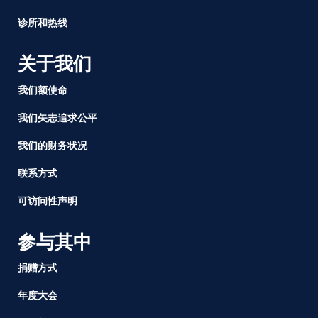
司
诊所和热线
法
部
关于我们
长
提
我们额使命
名
人
我们矢志追求公平
我们的财务状况
联系方式
可访问性声明
参与其中
捐赠方式
年度大会