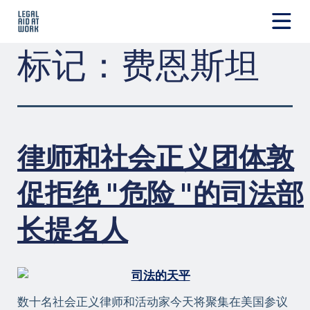
跳
转
至
Legal
标记：
费恩斯坦
内
Aid
容
at
Work
律师和社会正义团体敦
促拒绝 "危险 "的司法部
长提名人
数十名社会正义律师和活动家今天将聚集在美国参议