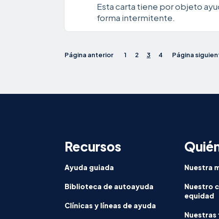
Esta carta tiene por objeto ayud
forma intermitente.
Página anterior
1
2
3
4
Página siguien
Recursos
Quié
Ayuda guiada
Nuestra m
Biblioteca de autoayuda
Nuestro 
equidad
Clínicas y líneas de ayuda
Nuestras 