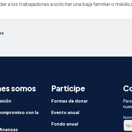
ar a los trabajadores a solicitar una baja familiar o méd
te
nes somos
Participe
Co
isión
Formas de donar
Para
nues
compromiso con la
Evento anual
Nom
Fondo anual
finanzas