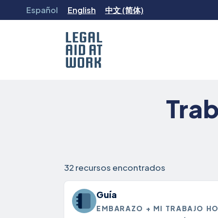
Ir
Español
English
中文 (简体)
al
contenido
Legal
Aid
Trab
at
Work
32 recursos encontrados
Guía
EMBARAZO + MI TRABAJO HO