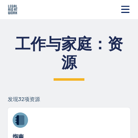
跳
转
至
Legal
内
Aid
容
at
工作与家庭：资
Work
源
发现32项资源
指南