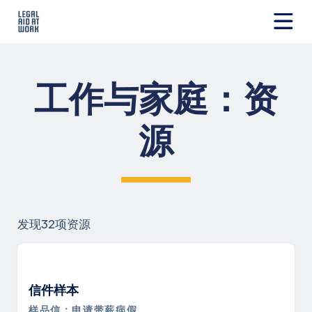
跳
转
至
Legal
内
Aid
容
at
工作与家庭：资
Work
源
发现32项资源
信件样本
样品信：申请带薪病假