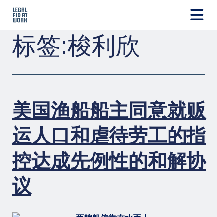
跳
转
至
Legal
标签:
梭利欣
内
Aid
容
at
Work
美国渔船船主同意就贩
运人口和虐待劳工的指
控达成先例性的和解协
议