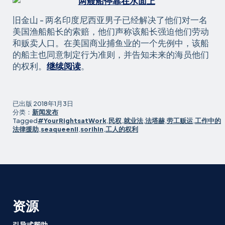
旧金山 - 两名印度尼西亚男子已经解决了他们对一名
美国渔船船长的索赔，他们声称该船长强迫他们劳动
和贩卖人口。在美国商业捕鱼业的一个先例中，该船
的船主也同意制定行为准则，并告知未来的海员他们
美
的权利。
继续阅读
。
国
渔
船
已出版
2018年1月3日
船
分类：
新闻发布
Tagged
#YourRightsatWork
,
民权
,
就业法
,
法塔赫
,
劳工贩运
,
工作中的
主
法律援助
,
seaqueenII
,
sorihin
,
工人的权利
同
意
就
人
口
贩
资源
运
和
引导式帮助