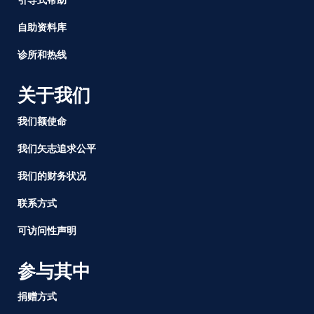
虐
待
自助资料库
劳
工
诊所和热线
的
指
关于我们
控
达
我们额使命
成
先
我们矢志追求公平
例
我们的财务状况
性
的
联系方式
和
解
可访问性声明
参与其中
捐赠方式