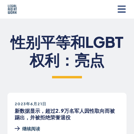
跳
转
至
Legal
内
Aid
容
at
性别平等和LGBT
Work
权利：亮点
2023年6月21日
新数据显示，超过2.9万名军人因性取向而被
踢出，并被拒绝荣誉退役
继续阅读