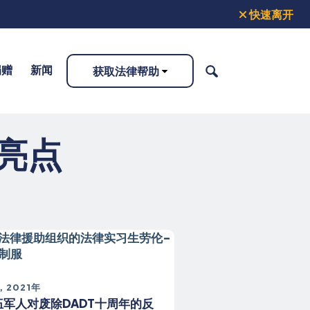
快速离开
捐赠
新闻
获取法律帮助
搜
索
：亮点
，2021年
伍军人对废除DADT十周年的反