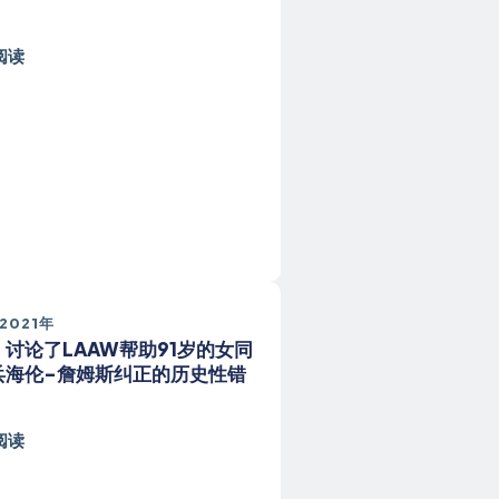
阅读
2021年
讨论了LAAW帮助91岁的女同
兵海伦-詹姆斯纠正的历史性错
阅读