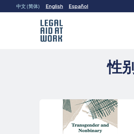
跳
中文 (简体)
English
Español
转
至
内
容
Legal
Aid
性别
at
Work