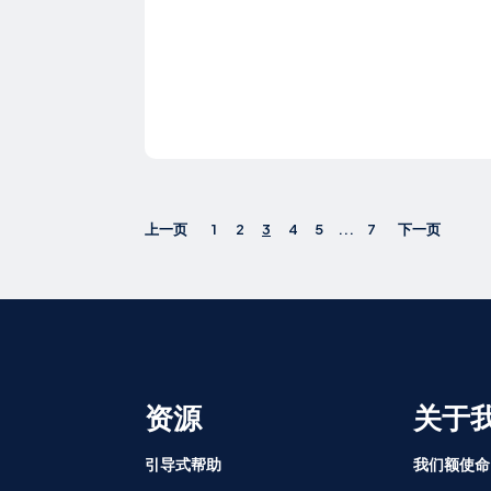
上一页
1
2
3
4
5
...
7
下一页
资源
关于
引导式帮助
我们额使命